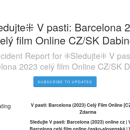
dujte⁜ V pasti: Barcelona 2
elý film Online CZ/SK Dabi
ncident Report for
⁜Sledujte⁜ V past
lona 2023 celý film Online CZ/SK 
SUBSCRIBE TO UPDATES
ating
 V pasti: Barcelona (2023) Celý Film Online [CZ
Zdarma
Sledujte V pasti: Barcelona (2023) online cz | V
Barcelona celý film online česko-slovenská | V