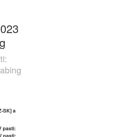
023 
ng
i:
Dabing
-SK] a 
 pasti: 
 pasti: 