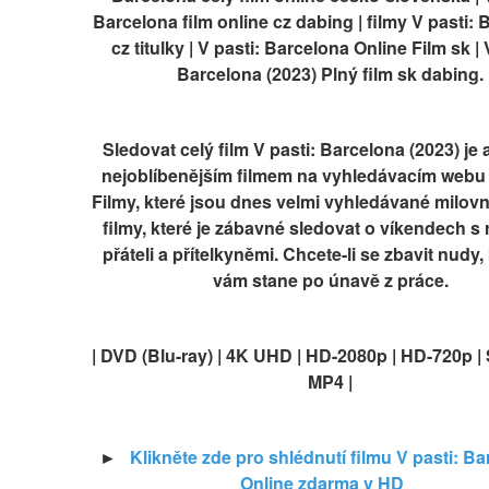
Barcelona film online cz dabing | filmy V pasti: 
cz titulky | V pasti: Barcelona Online Film sk | V
Barcelona (2023) Plný film sk dabing.
Sledovat celý film V pasti: Barcelona (2023) je 
nejoblíbenějším filmem na vyhledávacím webu 
Filmy, které jsou dnes velmi vyhledávané milovní
filmy, které je zábavné sledovat o víkendech s 
přáteli a přítelkyněmi. Chcete-li se zbavit nudy, 
vám stane po únavě z práce.
| DVD (Blu-ray) | 4K UHD | HD-2080p | HD-720p | 
MP4 |
►   
Klikněte zde pro shlédnutí filmu V pasti: Bar
Online zdarma v HD