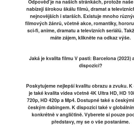
Odpověď je na našich stránkách, protože naše 
nabízejí širokou škálu filmů, dramat a televizních
nejnovějších i starších. Existuje mnoho různý
filmových žánrů, včetně akce, romantiky, hororu, t
sci-fi, anime, dramatu a televizních seriálů. Tak
máte zájem, klikněte na odkaz výše.
Jaká je kvalita filmu V pasti: Barcelona (2023) a
dispozici?
Poskytujeme nejlepší kvalitu obrazu a zvuku. K d
je také kvalita videa včetně 4K Ultra HD, HD 10
720p, HD 420p a Mp4. Dostupné také s českými t
českým dabingem. K dispozici také v globálním 
konkrétně v angličtině. Vyberete si pouze pod
představy, my se o vše postaráme.