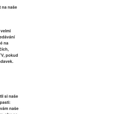
 na naše 
velmi 
edávání 
é na 
ích, 
TV, pokud 
žadavek.
i si naše 
asti: 
 vám naše 