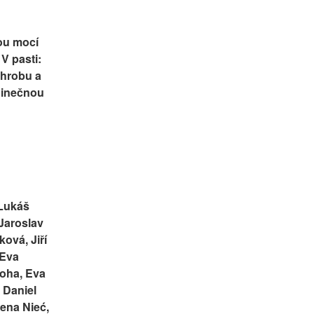
u mocí 
V pasti: 
hrobu a 
inečnou 
Lukáš 
Jaroslav 
vá, Jiří 
Eva 
ha, Eva 
Daniel 
na Nieć, 