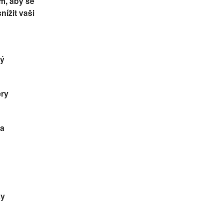
m, aby se 
ížit vaši 
ký
éry
ka
ky