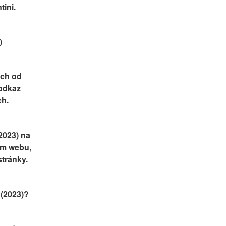
ini.
)
ch od 
odkaz 
ch.
2023) na 
em webu, 
stránky.
 (2023)?