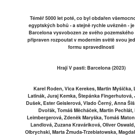
Téměř 5000 let poté, co byl obdařen všemocno
egyptských bohů - a stejně rychle uvězněn - je 
Barcelona vysvobozen ze svého pozemského 
připraven rozpoutat v moderním světě svou jed
formu spravedlnosti
Hrají V pasti: Barcelona (2023)
Karel Roden, Vica Kerekes, Martin Myšička, 
Latinák, Juraj Kemka, Štepánka Fingerhutová, 
Dušek, Ester Geislerová, Vlado Černý, Anna Šiško
Dvořák, Tomáš Měcháček, Martin Pechlát, 
Leimbergerová, Zdeněk Maryška, Tomáš Matono
Landlová, Zuzana Kraváriková, Oliver Oswald, 
Olbrychski, Marta Żmuda-Trzebiatowska, Magdale