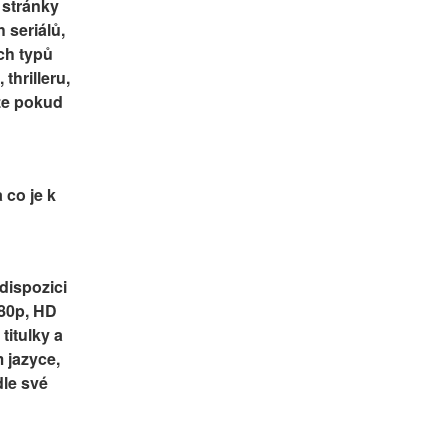
stránky 
 seriálů, 
ch typů 
hrilleru, 
že pokud 
 co je k 
ispozici 
80p, HD 
itulky a 
jazyce, 
le své 