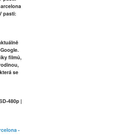
Barcelona 
 pasti: 
aktuálně 
Google. 
ky filmů, 
rodinou, 
která se 
SD-480p | 
celona - 