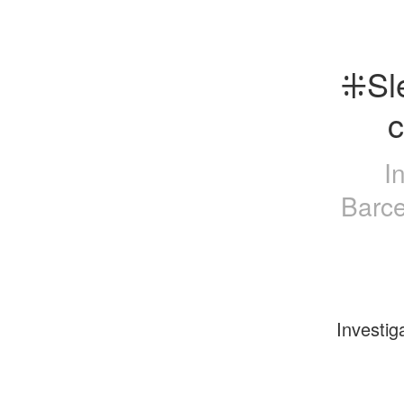
⁜Sle
c
I
Barce
Investig